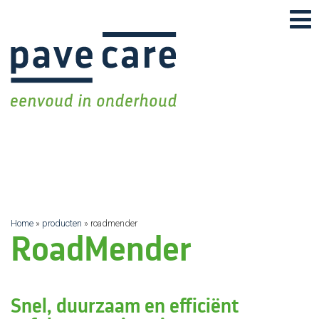
Overslaan
en
naar
de
inhoud
gaan
Home
producten
roadmender
Kruimelpad
RoadMender
Snel, duurzaam en efficiënt